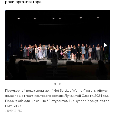
роли организатора.
Премьерный показ спектакля “Not So Little Women” на английском
языке по мотивам культового романа Луизы Мэй Олкотт, 2024 год.
Проект объединил свыше 30 студентов 1–4 курсов 9 факультетов
НИУ ВШЭ
НИУ ВШЭ