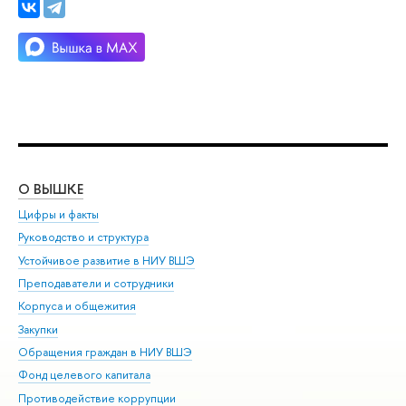
О ВЫШКЕ
ОБ
Цифры и факты
Ли
Руководство и структура
Дов
Устойчивое развитие в НИУ ВШЭ
Ол
Преподаватели и сотрудники
При
Корпуса и общежития
Вы
Закупки
При
Обращения граждан в НИУ ВШЭ
Ас
Фонд целевого капитала
До
Противодействие коррупции
Цен