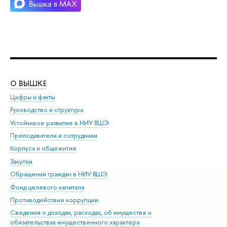
О ВЫШКЕ
ОБ
Цифры и факты
Ли
Руководство и структура
Дов
Устойчивое развитие в НИУ ВШЭ
Ол
Преподаватели и сотрудники
При
Корпуса и общежития
Вы
Закупки
При
Обращения граждан в НИУ ВШЭ
Ас
Фонд целевого капитала
До
Противодействие коррупции
Цен
Сведения о доходах, расходах, об имуществе и
Би
обязательствах имущественного характера
Об