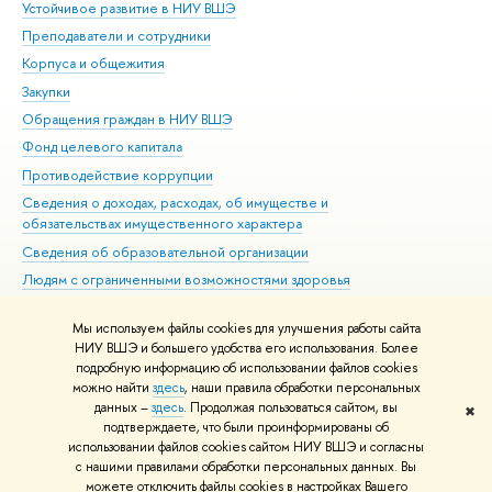
Устойчивое развитие в НИУ ВШЭ
Ол
Преподаватели и сотрудники
При
Корпуса и общежития
Вы
Закупки
При
Обращения граждан в НИУ ВШЭ
Ас
Фонд целевого капитала
До
Противодействие коррупции
Цен
Сведения о доходах, расходах, об имуществе и
Би
обязательствах имущественного характера
Об
Сведения об образовательной организации
Обр
Людям с ограниченными возможностями здоровья
Единая платежная страница
Мы используем файлы cookies для улучшения работы сайта
Работа в Вышке
НИУ ВШЭ и большего удобства его использования. Более
подробную информацию об использовании файлов cookies
можно найти
здесь
, наши правила обработки персональных
данных –
здесь
. Продолжая пользоваться сайтом, вы
✖
Редактору
подтверждаете, что были проинформированы об
© НИУ ВШЭ 1993–2026
Адреса и контакты
Условия использования
использовании файлов cookies сайтом НИУ ВШЭ и согласны
с нашими правилами обработки персональных данных. Вы
материалов
Политика конфиденциальности
Карта сайта
можете отключить файлы cookies в настройках Вашего
Шрифты HSE Sans и HSE Slab разработаны в
Школе дизайна НИУ ВШЭ