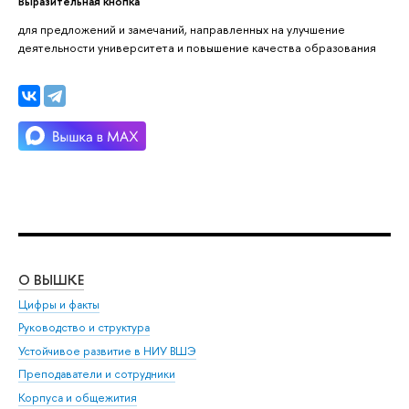
Выразительная кнопка
для предложений и замечаний, направленных на улучшение
деятельности университета и повышение качества образования
О ВЫШКЕ
ОБ
Цифры и факты
Ли
Руководство и структура
Дов
Устойчивое развитие в НИУ ВШЭ
Ол
Преподаватели и сотрудники
При
Корпуса и общежития
Вы