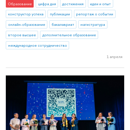
Образование
цифра дня
достижения
идеи и опыт
конструктор успеха
публикации
репортаж о событии
онлайн-образование
бакалавриат
магистратура
второе высшее
дополнительное образование
международное сотрудничество
1 апреля