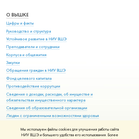
О ВЫШКЕ
ОБ
Цифры и факты
Ли
Руководство и структура
Дов
Устойчивое развитие в НИУ ВШЭ
Ол
Преподаватели и сотрудники
При
Корпуса и общежития
Вы
Закупки
При
Обращения граждан в НИУ ВШЭ
Ас
Фонд целевого капитала
До
Противодействие коррупции
Цен
Сведения о доходах, расходах, об имуществе и
Би
обязательствах имущественного характера
Об
Сведения об образовательной организации
Обр
Людям с ограниченными возможностями здоровья
Единая платежная страница
Мы используем файлы cookies для улучшения работы сайта
Работа в Вышке
НИУ ВШЭ и большего удобства его использования. Более