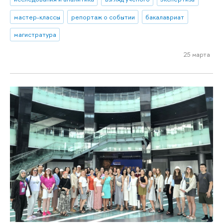
мастер-классы
репортаж о событии
бакалавриат
магистратура
25 марта