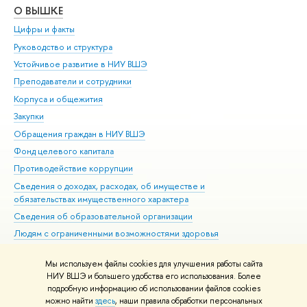
О ВЫШКЕ
ОБ
Цифры и факты
Ли
Руководство и структура
Дов
Устойчивое развитие в НИУ ВШЭ
Ол
Преподаватели и сотрудники
При
Корпуса и общежития
Вы
Закупки
При
Обращения граждан в НИУ ВШЭ
Ас
Фонд целевого капитала
До
Противодействие коррупции
Цен
Сведения о доходах, расходах, об имуществе и
Би
обязательствах имущественного характера
Об
Сведения об образовательной организации
Обр
Людям с ограниченными возможностями здоровья
Единая платежная страница
Мы используем файлы cookies для улучшения работы сайта
Работа в Вышке
НИУ ВШЭ и большего удобства его использования. Более
подробную информацию об использовании файлов cookies
можно найти
здесь
, наши правила обработки персональных