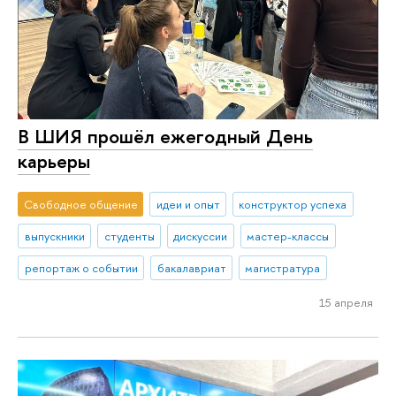
В ШИЯ прошёл ежегодный День
карьеры
Свободное общение
идеи и опыт
конструктор успеха
выпускники
студенты
дискуссии
мастер-классы
репортаж о событии
бакалавриат
магистратура
15 апреля