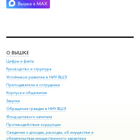
О ВЫШКЕ
ОБ
Цифры и факты
Ли
Руководство и структура
Дов
Устойчивое развитие в НИУ ВШЭ
Ол
Преподаватели и сотрудники
При
Корпуса и общежития
ыш
Закупки
При
Обращения граждан в НИУ ВШЭ
Ас
Фонд целевого капитала
До
Противодействие коррупции
Цен
Сведения о доходах, расходах, об имуществе и
Би
обязательствах имущественного характера