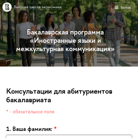
ысшая школа экономики
Меню
Бакалаврская программа
«Иностранные языки и
межкультурная коммуникация»
Консультации для абитуриенто
акалавриата
* - обязательное поле
1.
аша фамилия:
*