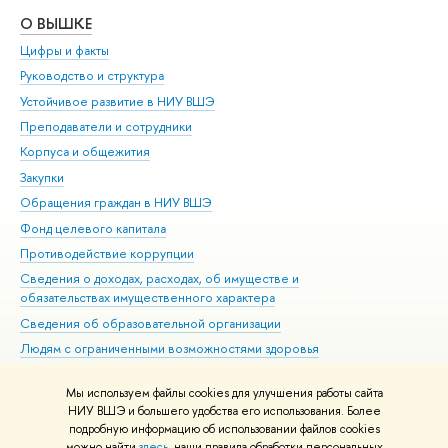
О ВЫШКЕ
ОБ
Цифры и факты
Ли
Руководство и структура
Дов
Устойчивое развитие в НИУ ВШЭ
Ол
Преподаватели и сотрудники
При
Корпуса и общежития
Вы
Закупки
При
Обращения граждан в НИУ ВШЭ
Ас
Фонд целевого капитала
До
Противодействие коррупции
Цен
Сведения о доходах, расходах, об имуществе и
Би
обязательствах имущественного характера
Об
Сведения об образовательной организации
Обр
Людям с ограниченными возможностями здоровья
Единая платежная страница
Мы используем файлы cookies для улучшения работы сайта
Работа в Вышке
НИУ ВШЭ и большего удобства его использования. Более
подробную информацию об использовании файлов cookies
можно найти
здесь
, наши правила обработки персональных