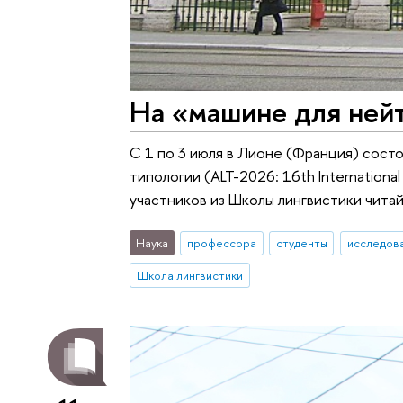
На «машине для ней
С 1 по 3 июля в Лионе (Франция) сос
типологии (ALT-2026: 16th International
участников из Школы лингвистики чита
Наука
профессора
студенты
исследова
Школа лингвистики