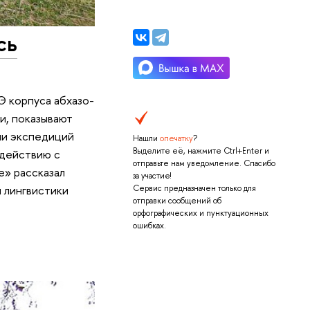
сь
 корпуса абхазо-
ти, показывают
ии экспедиций
Нашли
опечатку
?
Выделите её, нажмите Ctrl+Enter и
одействию с
отправьте нам уведомление. Спасибо
е» рассказал
за участие!
 лингвистики
Сервис предназначен только для
отправки сообщений об
орфографических и пунктуационных
ошибках.