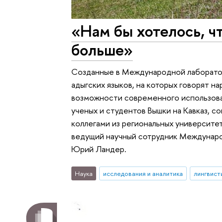
«Нам бы хотелось, ч
больше»
Созданные в Международной лаборатор
адыгских языков, на которых говорят н
возможности современного использова
ученых и студентов Вышки на Кавказ, 
коллегами из региональных университе
ведущий научный сотрудник Междунаро
Юрий Ландер.
Наука
исследования и аналитика
лингвист