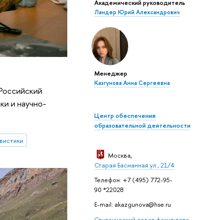
Академический руководитель
Ландер Юрий Александрович
Менеджер
Казгунова Анна Сергеевна
Российский
ки и научно-
Центр обеспечения
образовательной деятельности
вистики
Москва
,
Старая Басманная
ул., 2
1/4
Телефон: +7 (495) 772-95-
90 *22028
E-mail: akazgunova@hse.ru
Студенческий совет факультета