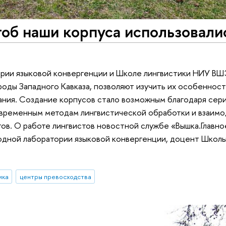
тоб наши корпуса использовали
ии языковой конвергенции и Школе лингвистики НИУ ВШЭ
ароды Западного Кавказа, позволяют изучить их особеннос
ния. Создание корпусов стало возможным благодаря сер
современным методам лингвистической обработки и взаим
тов. О работе лингвистов новостной службе «Вышка.Главно
дной лаборатории языковой конвергенции, доцент Школы
ика
центры превосходства