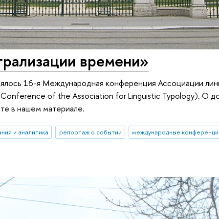
трализации времени»
тоялось 16-я Международная конференция Ассоциации лин
 Conference of the Association for Linguistic Typology). О 
йте в нашем материале.
ния и аналитика
репортаж о событии
международные конференци