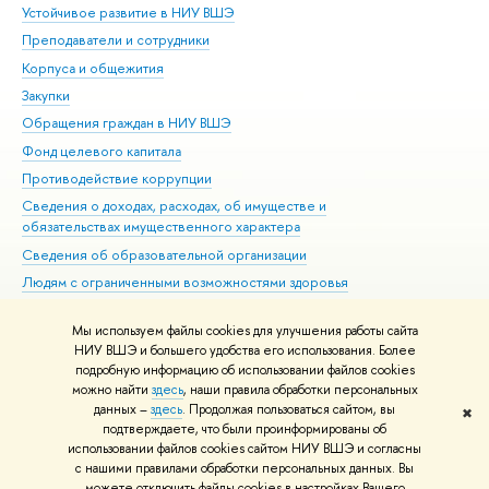
Устойчивое развитие в НИУ ВШЭ
Ол
Преподаватели и сотрудники
При
Корпуса и общежития
Вы
Закупки
При
Обращения граждан в НИУ ВШЭ
Ас
Фонд целевого капитала
До
Противодействие коррупции
Цен
Сведения о доходах, расходах, об имуществе и
Би
обязательствах имущественного характера
Об
Сведения об образовательной организации
Обр
Людям с ограниченными возможностями здоровья
Единая платежная страница
Мы используем файлы cookies для улучшения работы сайта
Работа в Вышке
НИУ ВШЭ и большего удобства его использования. Более
подробную информацию об использовании файлов cookies
можно найти
здесь
, наши правила обработки персональных
данных –
здесь
. Продолжая пользоваться сайтом, вы
✖
Редактору
подтверждаете, что были проинформированы об
© НИУ ВШЭ 1993–2026
Адреса и контакты
Условия использования
использовании файлов cookies сайтом НИУ ВШЭ и согласны
с нашими правилами обработки персональных данных. Вы
материалов
Политика конфиденциальности
Карта сайта
можете отключить файлы cookies в настройках Вашего