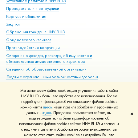
Устойчивое развитие в НИУ ВШЭ
Ол
Преподаватели и сотрудники
При
Корпуса и общежития
Вы
Закупки
При
Обращения граждан в НИУ ВШЭ
Ас
Фонд целевого капитала
До
Противодействие коррупции
Цен
Сведения о доходах, расходах, об имуществе и
Би
обязательствах имущественного характера
Об
Сведения об образовательной организации
Обр
Людям с ограниченными возможностями здоровья
Единая платежная страница
Мы используем файлы cookies для улучшения работы сайта
Работа в Вышке
НИУ ВШЭ и большего удобства его использования. Более
подробную информацию об использовании файлов cookies
можно найти
здесь
, наши правила обработки персональных
данных –
здесь
. Продолжая пользоваться сайтом, вы
✖
Редактору
подтверждаете, что были проинформированы об
© НИУ ВШЭ 1993–2026
Адреса и контакты
Условия использования
использовании файлов cookies сайтом НИУ ВШЭ и согласны
с нашими правилами обработки персональных данных. Вы
материалов
Политика конфиденциальности
Карта сайта
можете отключить файлы cookies в настройках Вашего
Шрифты HSE Sans и HSE Slab разработаны в
Школе дизайна НИУ ВШЭ