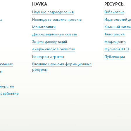
НАУКА
РЕСУРСЫ
Научные подразделения
Библиотека
ка
Исследовательские проекты
Издательский 
Мониторинги
Книжный магаз
Диссертационные советы
Типография
Защиты диссертаций
Медиацентр
Академическое развитие
Журналы ВШЭ
Конкурсы и гранты
Публикации
зование
Внешние научно-информационные
ресурсы
ры
Э
нерства
модействие