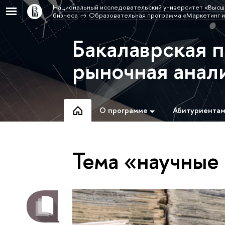
Национальный исследовательский университет «Высш
бизнеса
Образовательная программа «Маркетинг и
Бакалаврская 
рыночная анал
О программе
Абитуриента
Тема «научные