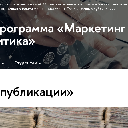
ая школа экономики»
Образовательные программы бакалавриата
 рыночная аналитика»
Новости
Тема «научные публикации»
программа «Маркетинг
итика»
м
Студентам
 публикации»