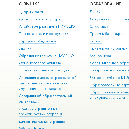
О ВЫШКЕ
ОБРАЗОВАНИЕ
Цифры и факты
Лицей
Руководство и структура
Довузовская подготов
Устойчивое развитие в НИУ ВШЭ
Олимпиады
Преподаватели и сотрудники
Прием в бакалавриат
Корпуса и общежития
Вышка+
Закупки
Прием в магистратуру
Обращения граждан в НИУ ВШЭ
Аспирантура
Фонд целевого капитала
Дополнительное обра
Противодействие коррупции
Центр развития карье
Сведения о доходах, расходах, об
Бизнес-инкубатор ВШ
имуществе и обязательствах
Образовательные парт
имущественного характера
Обратная связь и взаи
Сведения об образовательной
с получателями услуг
организации
Людям с ограниченными
возможностями здоровья
Единая платежная страница
Работа в Вышке