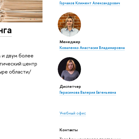
Горчаков Климент Александрович
нга
Менеджер
Коваленко Анастасия Владимировна
 и двум более
итический центр
тыре области/
Диспетчер
Герасимова Валерия Евгеньевна
Учебный офис
Контакты
Телефон менеджера программы: