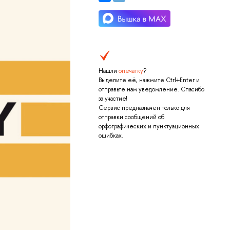
Нашли
опечатку
?
Выделите её, нажмите Ctrl+Enter и
отправьте нам уведомление. Спасибо
за участие!
Сервис предназначен только для
отправки сообщений об
орфографических и пунктуационных
ошибках.