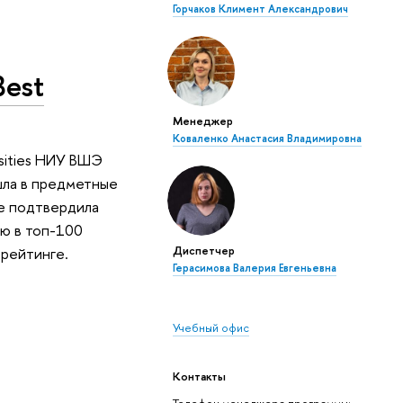
Горчаков Климент Александрович
Best
Менеджер
Коваленко Анастасия Владимировна
sities НИУ ВШЭ
шла в предметные
же подтвердила
ию в топ-100
Диспетчер
 рейтинге.
Герасимова Валерия Евгеньевна
Учебный офис
Контакты
Телефон менеджера программы: