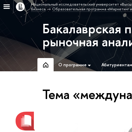
Национальный исследовательский университет «Высш
бизнеса
Образовательная программа «Маркетинг и
Бакалаврская 
рыночная анал
О программе
Абитуриента
Тема «междуна