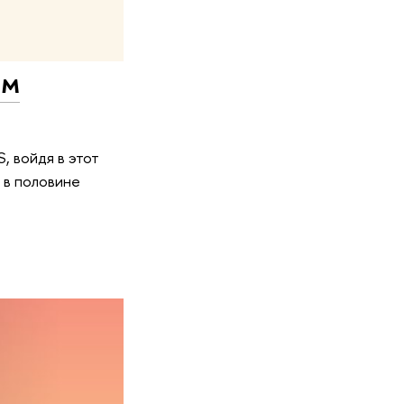
ем
, войдя в этот
 в половине