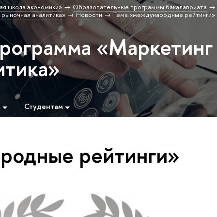
ая школа экономики»
Образовательные программы бакалавриата
 рыночная аналитика»
Новости
Тема «международные рейтинги»
программа «Маркетинг
итика»
м
Студентам
родные рейтинги»