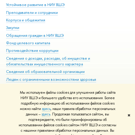
Устойчивое развитие в НИУ ВШЭ
Ол
Преподаватели и сотрудники
При
Корпуса и общежития
Вы
Закупки
При
Обращения граждан в НИУ ВШЭ
Ас
Фонд целевого капитала
До
Противодействие коррупции
Цен
Сведения о доходах, расходах, об имуществе и
Би
обязательствах имущественного характера
Об
Сведения об образовательной организации
Обр
Людям с ограниченными возможностями здоровья
Единая платежная страница
Мы используем файлы cookies для улучшения работы сайта
Работа в Вышке
НИУ ВШЭ и большего удобства его использования. Более
подробную информацию об использовании файлов cookies
можно найти
здесь
, наши правила обработки персональных
данных –
здесь
. Продолжая пользоваться сайтом, вы
✖
Редактору
подтверждаете, что были проинформированы об
© НИУ ВШЭ 1993–2026
Адреса и контакты
Условия использования
использовании файлов cookies сайтом НИУ ВШЭ и согласны
с нашими правилами обработки персональных данных. Вы
материалов
Политика конфиденциальности
Карта сайта