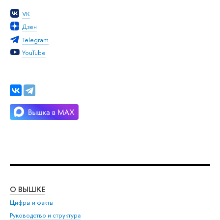
VK
Дзен
Telegram
YouTube
О ВЫШКЕ
ОБ
Цифры и факты
Ли
Руководство и структура
Дов