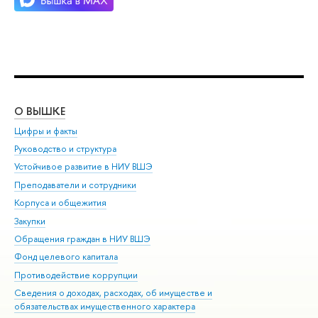
О ВЫШКЕ
ОБ
Цифры и факты
Ли
Руководство и структура
Дов
Устойчивое развитие в НИУ ВШЭ
Ол
Преподаватели и сотрудники
При
Корпуса и общежития
Вы
Закупки
При
Обращения граждан в НИУ ВШЭ
Ас
Фонд целевого капитала
До
Противодействие коррупции
Цен
Сведения о доходах, расходах, об имуществе и
Би
обязательствах имущественного характера
Об