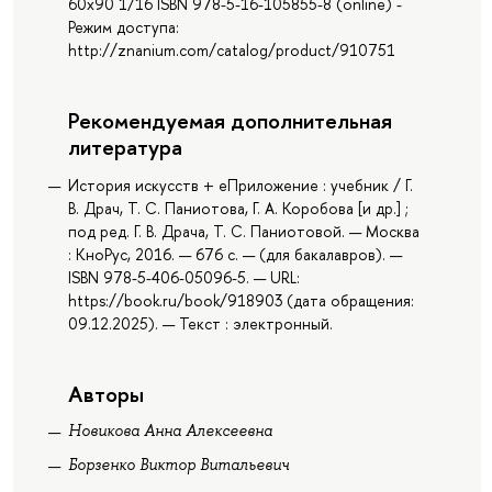
60x90 1/16 ISBN 978-5-16-105855-8 (online) -
Режим доступа:
http://znanium.com/catalog/product/910751
Рекомендуемая дополнительная
литература
История искусств + еПриложение : учебник / Г.
В. Драч, Т. С. Паниотова, Г. А. Коробова [и др.] ;
под ред. Г. В. Драча, Т. С. Паниотовой. — Москва
: КноРус, 2016. — 676 с. — (для бакалавров). —
ISBN 978-5-406-05096-5. — URL:
https://book.ru/book/918903 (дата обращения:
09.12.2025). — Текст : электронный.
Авторы
Новикова Анна Алексеевна
Борзенко Виктор Витальевич