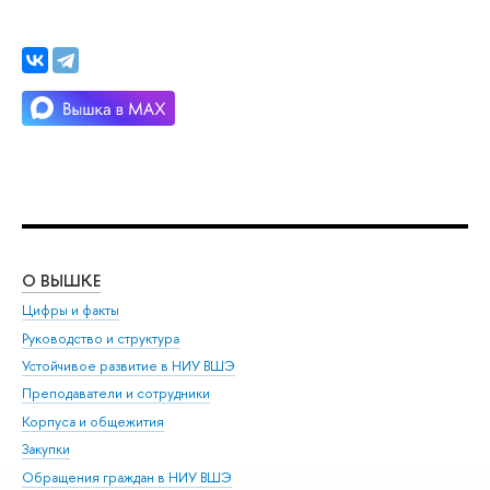
О ВЫШКЕ
ОБ
Цифры и факты
Ли
Руководство и структура
Дов
Устойчивое развитие в НИУ ВШЭ
Ол
Преподаватели и сотрудники
При
Корпуса и общежития
Вы
Закупки
При
Обращения граждан в НИУ ВШЭ
Ас