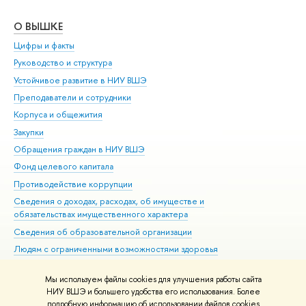
О ВЫШКЕ
ОБ
Цифры и факты
Ли
Руководство и структура
Дов
Устойчивое развитие в НИУ ВШЭ
Ол
Преподаватели и сотрудники
При
Корпуса и общежития
Вы
Закупки
При
Обращения граждан в НИУ ВШЭ
Ас
Фонд целевого капитала
До
Противодействие коррупции
Цен
Сведения о доходах, расходах, об имуществе и
Би
обязательствах имущественного характера
Об
Сведения об образовательной организации
Обр
Людям с ограниченными возможностями здоровья
Единая платежная страница
Мы используем файлы cookies для улучшения работы сайта
Работа в Вышке
НИУ ВШЭ и большего удобства его использования. Более
подробную информацию об использовании файлов cookies