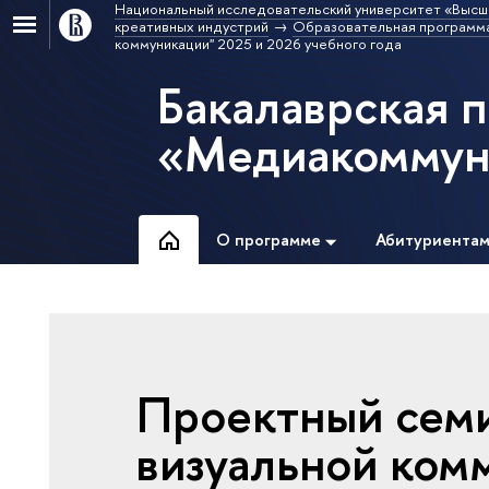
Национальный исследовательский университет «Высш
креативных индустрий
Образовательная программ
коммуникации" 2025 и 2026 учебного года
Бакалаврская 
«Медиакоммун
О программе
Абитуриента
Проектный сем
визуальной ком