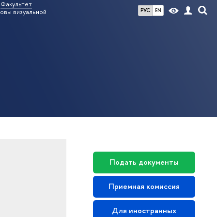
Факультет
РУС
EN
овы визуальной
Подать документы
Приемная комиссия
Для иностранных