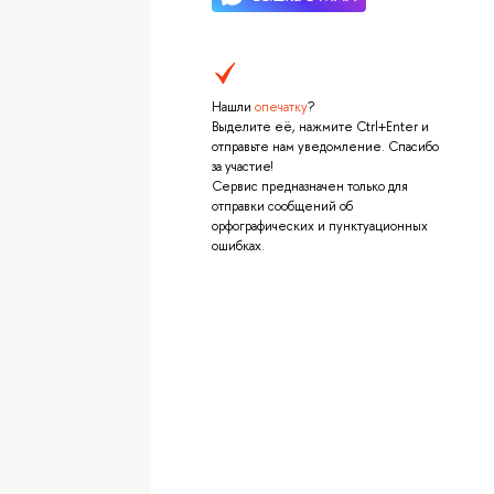
Нашли
опечатку
?
Выделите её, нажмите Ctrl+Enter и
отправьте нам уведомление. Спасибо
за участие!
Сервис предназначен только для
отправки сообщений об
орфографических и пунктуационных
ошибках.