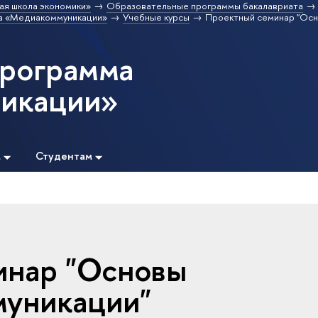
ая школа экономики»
Образовательные программы бакалавриата
а «Медиакоммуникации»
Учебные курсы
Проектный семинар "Осн
программа
икации»
м
Студентам
инар "Основы
муникации"