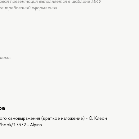
говая презентация выполняется в шаблоне НИУ
ке требований оформления.
роект
ра
кого самовыражения (краткое изложение) - О. Клеон
u/book/17372 - Alpina