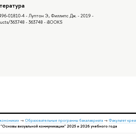
тература
496-01810-4 - Луптон Э., Филлипс Дж. - 2019 -
ducts/363748 - 363748 - iBOOKS
экономики»
→
Образовательные программы бакалавриата
→
Факультет креа
"Основы визуальной коммуникации" 2025 и 2026 учебного года