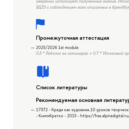
уверенно использует полученные знания. Ито
ВШЭ с соблюдением всех описанных в брендбу
Промежуточная аттестация
2025/2026 1st module
0.3 * Работа на семинарах + 0.7 * Итоговый п
Список литературы
Рекомендуемая основная литерату
17372 - Кради как художник.10 уроков творчес
- КнигиКратко - 2015 - https://hse.alpinadigital.r