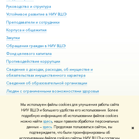
Руководство и структура
Дов
Устойчивое развитие в НИУ ВШЭ
Ол
Преподаватели и сотрудники
При
Корпуса и общежития
Вы
Закупки
При
Обращения граждан в НИУ ВШЭ
Ас
Фонд целевого капитала
До
Противодействие коррупции
Цен
Сведения о доходах, расходах, об имуществе и
Би
обязательствах имущественного характера
Об
Сведения об образовательной организации
Обр
Людям с ограниченными возможностями здоровья
Единая платежная страница
Мы используем файлы cookies для улучшения работы сайта
Работа в Вышке
НИУ ВШЭ и большего удобства его использования. Более
подробную информацию об использовании файлов cookies
можно найти
здесь
, наши правила обработки персональных
данных –
здесь
. Продолжая пользоваться сайтом, вы
✖
Редактору
подтверждаете, что были проинформированы об
© НИУ ВШЭ 1993–2026
Адреса и контакты
Условия использования
использовании файлов cookies сайтом НИУ ВШЭ и согласны