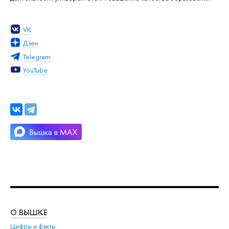
VK
Дзен
Telegram
YouTube
О ВЫШКЕ
ОБ
Цифры и факты
Ли