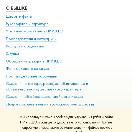
О ВЫШКЕ
ОБ
Цифры и факты
Ли
Руководство и структура
Дов
Устойчивое развитие в НИУ ВШЭ
Ол
Преподаватели и сотрудники
При
Корпуса и общежития
Вы
Закупки
При
Обращения граждан в НИУ ВШЭ
Ас
Фонд целевого капитала
До
Противодействие коррупции
Цен
Сведения о доходах, расходах, об имуществе и
Би
обязательствах имущественного характера
Об
Сведения об образовательной организации
Обр
Людям с ограниченными возможностями здоровья
Единая платежная страница
Мы используем файлы cookies для улучшения работы сайта
Работа в Вышке
НИУ ВШЭ и большего удобства его использования. Более
подробную информацию об использовании файлов cookies