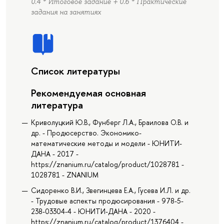
0.4 * Итоговое задание + 0.6 * Практические
задания на занятиях
Список литературы
Рекомендуемая основная
литература
Криволуцкий Ю.В., Фунберг Л.А., Браилова О.В. и
др. - Продюсерство. Экономико-
математические методы и модели - ЮНИТИ-
ДАНА - 2017 -
https://znanium.ru/catalog/product/1028781 -
1028781 - ZNANIUM
Сидоренко В.И., Звегинцева Е.А., Гусева И.Л. и др.
- Трудовые аспекты продюсирования - 978-5-
238-03304-4 - ЮНИТИ-ДАНА - 2020 -
https://znanium.ru/catalog/product/1376404 -