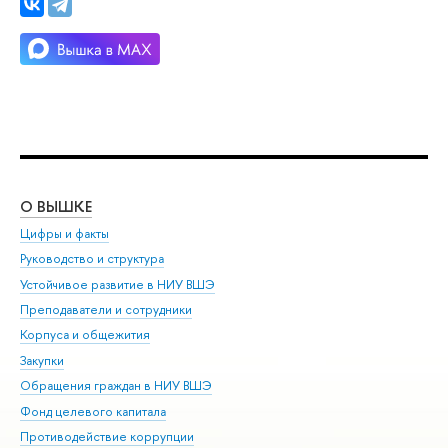
О ВЫШКЕ
ОБ
Цифры и факты
Ли
Руководство и структура
Дов
Устойчивое развитие в НИУ ВШЭ
Ол
Преподаватели и сотрудники
При
Корпуса и общежития
Вы
Закупки
При
Обращения граждан в НИУ ВШЭ
Ас
Фонд целевого капитала
До
Противодействие коррупции
Цен