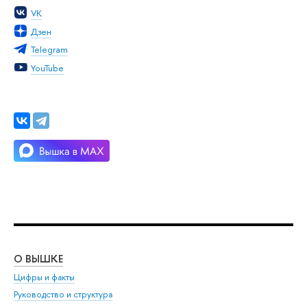
VK
Дзен
Telegram
YouTube
О ВЫШКЕ
ОБ
Цифры и факты
Ли
Руководство и структура
Дов