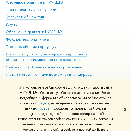
Устойчивое развитие в НИУ ВШЭ
Ол
Преподаватели и сотрудники
При
Корпуса и общежития
Вы
Закупки
При
Обращения граждан в НИУ ВШЭ
Ас
Фонд целевого капитала
До
Противодействие коррупции
Цен
Сведения о доходах, расходах, об имуществе и
Би
обязательствах имущественного характера
Об
Сведения об образовательной организации
Обр
Людям с ограниченными возможностями здоровья
Единая платежная страница
Мы используем файлы cookies для улучшения работы сайта
Работа в Вышке
НИУ ВШЭ и большего удобства его использования. Более
подробную информацию об использовании файлов cookies
можно найти
здесь
, наши правила обработки персональных
данных –
здесь
. Продолжая пользоваться сайтом, вы
✖
Редактору
подтверждаете, что были проинформированы об
© НИУ ВШЭ 1993–2026
Адреса и контакты
Условия использования
использовании файлов cookies сайтом НИУ ВШЭ и согласны
с нашими правилами обработки персональных данных. Вы
материалов
Политика конфиденциальности
Карта сайта
можете отключить файлы cookies в настройках Вашего
Шрифты HSE Sans и HSE Slab разработаны в
Школе дизайна НИУ ВШЭ