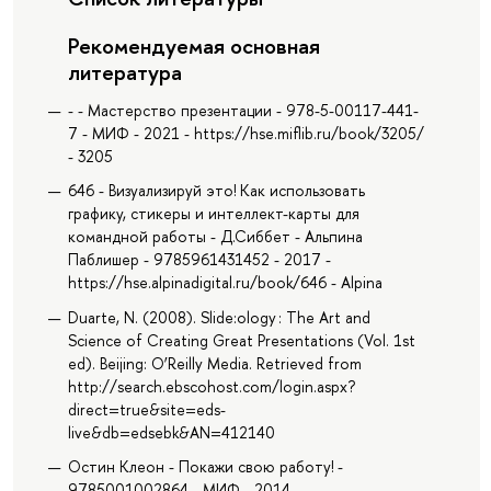
Рекомендуемая основная
литература
- - Мастерство презентации - 978-5-00117-441-
7 - МИФ - 2021 - https://hse.miflib.ru/book/3205/
- 3205
646 - Визуализируй это! Как использовать
графику, стикеры и интеллект-карты для
командной работы - Д.Сиббет - Альпина
Паблишер - 9785961431452 - 2017 -
https://hse.alpinadigital.ru/book/646 - Alpina
Duarte, N. (2008). Slide:ology : The Art and
Science of Creating Great Presentations (Vol. 1st
ed). Beijing: O’Reilly Media. Retrieved from
http://search.ebscohost.com/login.aspx?
direct=true&site=eds-
live&db=edsebk&AN=412140
Остин Клеон - Покажи свою работу! -
9785001002864 - МИФ - 2014 -