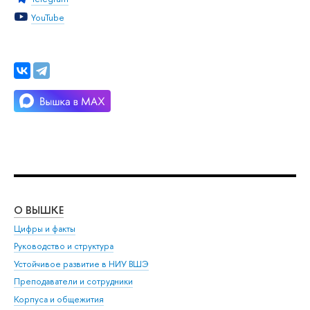
YouTube
О ВЫШКЕ
ОБ
Цифры и факты
Ли
Руководство и структура
Дов
Устойчивое развитие в НИУ ВШЭ
Ол
Преподаватели и сотрудники
При
Корпуса и общежития
Вы