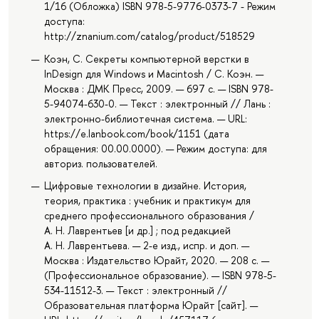
1/16 (Обложка) ISBN 978-5-9776-0373-7 - Режим
доступа:
http://znanium.com/catalog/product/518529
Коэн, С. Секреты компьютерной верстки в
InDesign для Windows и Мacintosh / С. Коэн. —
Москва : ДМК Пресс, 2009. — 697 с. — ISBN 978-
5-94074-630-0. — Текст : электронный // Лань :
электронно-библиотечная система. — URL:
https://e.lanbook.com/book/1151 (дата
обращения: 00.00.0000). — Режим доступа: для
авториз. пользователей.
Цифровые технологии в дизайне. История,
теория, практика : учебник и практикум для
среднего профессионального образования /
А. Н. Лаврентьев [и др.] ; под редакцией
А. Н. Лаврентьева. — 2-е изд., испр. и доп. —
Москва : Издательство Юрайт, 2020. — 208 с. —
(Профессиональное образование). — ISBN 978-5-
534-11512-3. — Текст : электронный //
Образовательная платформа Юрайт [сайт]. —