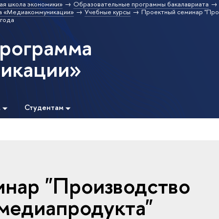
ая школа экономики»
Образовательные программы бакалавриата
а «Медиакоммуникации»
Учебные курсы
Проектный семинар "Пр
 года
программа
икации»
м
Студентам
нар "Производство
медиапродукта"