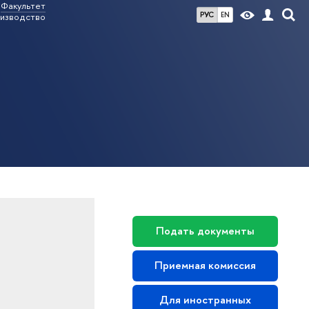
Факультет
РУС
EN
оизводство
Подать документы
Приемная комиссия
Для иностранных