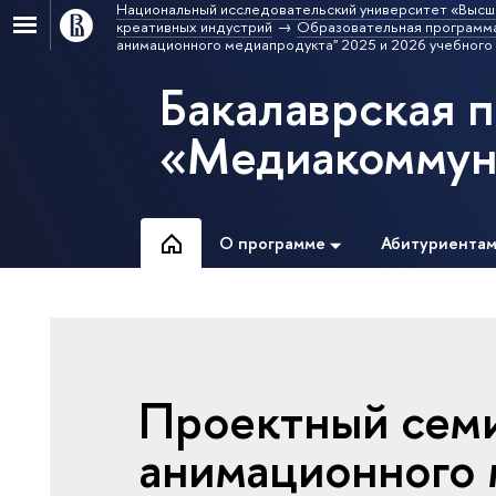
Национальный исследовательский университет «Высш
креативных индустрий
Образовательная программ
анимационного медиапродукта" 2025 и 2026 учебного
Бакалаврская 
«Медиакоммун
О программе
Абитуриента
Проектный семи
анимационного 