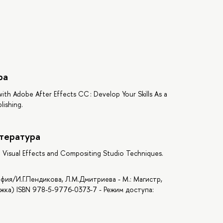
ра
th Adobe After Effects CC : Develop Your Skills As a
lishing.
тература
 Visual Effects and Compositing Studio Techniques.
фия/И.Г.Пендикова, Л.М.Дмитриева - М.: Магистр,
жка) ISBN 978-5-9776-0373-7 - Режим доступа: