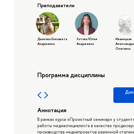
Преподаватели
Диянова Елизавета
Зотова Юлия
Иваницкая
Андреевна
Андреевна
Александра
Олеговна
Программа дисциплины
Доп
Аннотация
В рамках курса «Проектный семинар» у студент
работы медиаспециалиста в качестве продюсера
производства медиапроектов различной степен