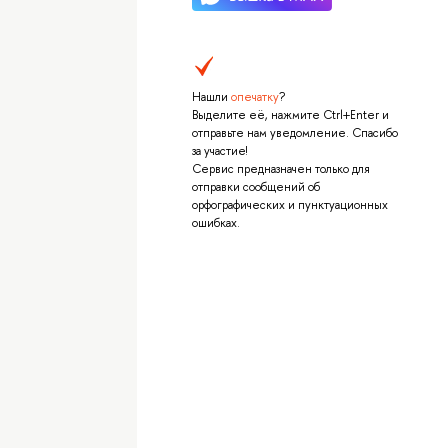
Нашли
опечатку
?
Выделите её, нажмите Ctrl+Enter и
отправьте нам уведомление. Спасибо
за участие!
Сервис предназначен только для
отправки сообщений об
орфографических и пунктуационных
ошибках.