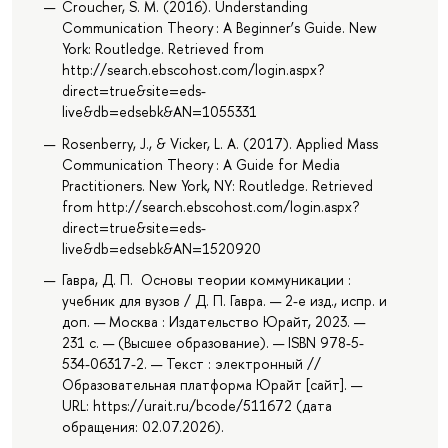
Croucher, S. M. (2016). Understanding
Communication Theory : A Beginner’s Guide. New
York: Routledge. Retrieved from
http://search.ebscohost.com/login.aspx?
direct=true&site=eds-
live&db=edsebk&AN=1055331
Rosenberry, J., & Vicker, L. A. (2017). Applied Mass
Communication Theory : A Guide for Media
Practitioners. New York, NY: Routledge. Retrieved
from http://search.ebscohost.com/login.aspx?
direct=true&site=eds-
live&db=edsebk&AN=1520920
Гавра, Д. П. Основы теории коммуникации :
учебник для вузов / Д. П. Гавра. — 2-е изд., испр. и
доп. — Москва : Издательство Юрайт, 2023. —
231 с. — (Высшее образование). — ISBN 978-5-
534-06317-2. — Текст : электронный //
Образовательная платформа Юрайт [сайт]. —
URL: https://urait.ru/bcode/511672 (дата
обращения: 02.07.2026).