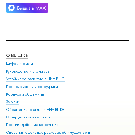
О ВЫШКЕ
ОБ
Цифры и факты
Ли
Руководство и структура
Дов
Устойчивое развитие в НИУ ВШЭ
Ол
Преподаватели и сотрудники
При
Корпуса и общежития
Вы
Закупки
При
Обращения граждан в НИУ ВШЭ
Ас
Фонд целевого капитала
До
Противодействие коррупции
Цен
Сведения о доходах, расходах, об имуществе и
Би