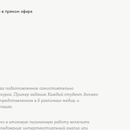
ю в прямом эфире
тра подготовленное самостоятельно
скурса. Пример задания: Каждый студент должен
представленное в 5 различных медиа, и
тацию.
имо в итоговую письменную работу включить
следования: интертекстуальный анализ или