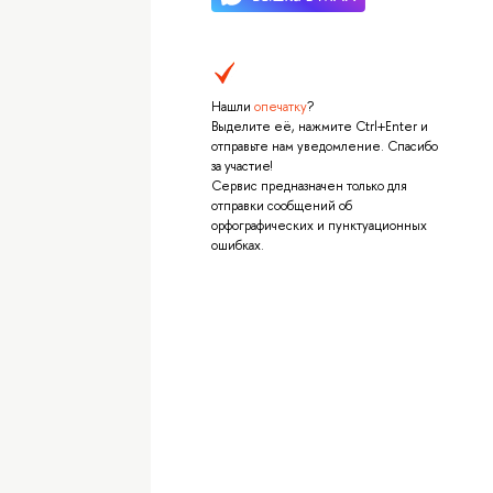
Нашли
опечатку
?
Выделите её, нажмите Ctrl+Enter и
отправьте нам уведомление. Спасибо
за участие!
Сервис предназначен только для
отправки сообщений об
орфографических и пунктуационных
ошибках.