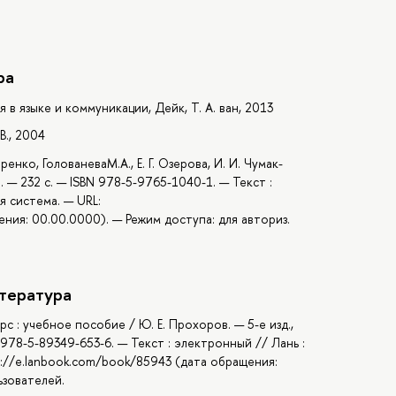
ра
 в языке и коммуникации, Дейк, Т. А. ван, 2013
В., 2004
енко, ГолованеваМ.А., Е. Г. Озерова, И. И. Чумак-
. — 232 с. — ISBN 978-5-9765-1040-1. — Текст :
 система. — URL:
ния: 00.00.0000). — Режим доступа: для авториз.
тература
с : учебное пособие / Ю. Е. Прохоров. — 5-е изд.,
 978-5-89349-653-6. — Текст : электронный // Лань :
://e.lanbook.com/book/85943 (дата обращения:
ьзователей.