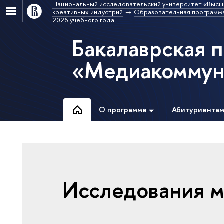
Национальный исследовательский университет «Высш
креативных индустрий
Образовательная программ
2026 учебного года
Бакалаврская 
«Медиакоммун
О программе
Абитуриента
Исследования 