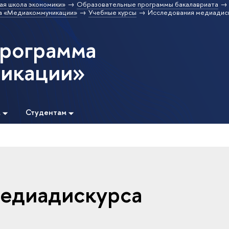
ая школа экономики»
Образовательные программы бакалавриата
а «Медиакоммуникации»
Учебные курсы
Исследования медиадиск
программа
икации»
м
Студентам
медиадискурса