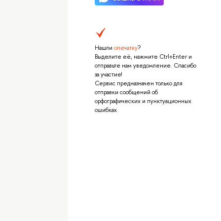
Нашли
опечатку
?
Выделите её, нажмите Ctrl+Enter и
отправьте нам уведомление. Спасибо
за участие!
Сервис предназначен только для
отправки сообщений об
орфографических и пунктуационных
ошибках.