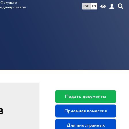
Факультет
РУС
EN
медиапроектов
Подать документы
в
Приемная комиссия
Для иностранных