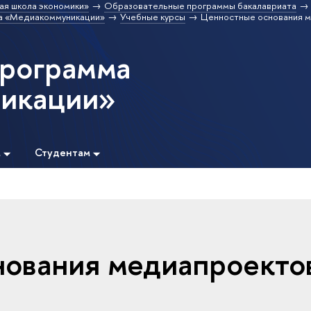
ая школа экономики»
Образовательные программы бакалавриата
а «Медиакоммуникации»
Учебные курсы
Ценностные основания 
программа
икации»
м
Студентам
ования медиапроекто