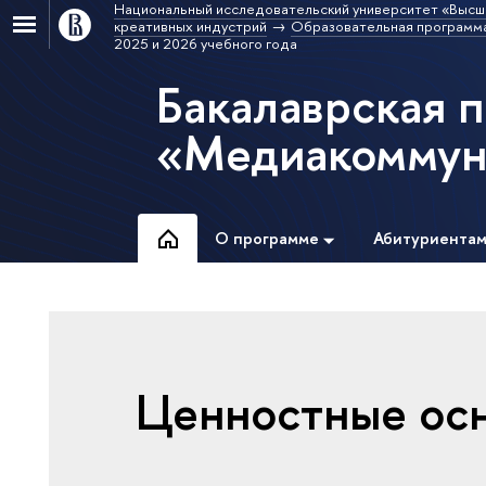
Национальный исследовательский университет «Высш
креативных индустрий
Образовательная программ
2025 и 2026 учебного года
Бакалаврская 
«Медиакоммун
О программе
Абитуриента
Ценностные осн