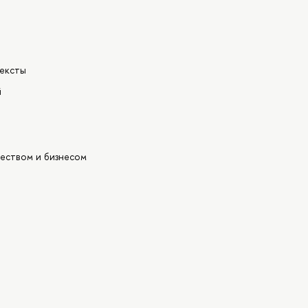
тексты
й
еством и бизнесом