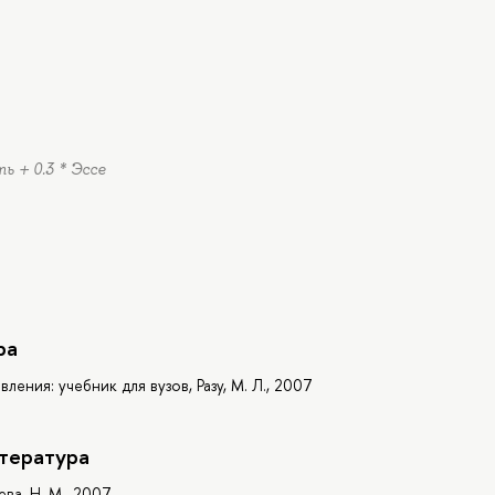
ь + 0.3 * Эссе
ра
ения: учебник для вузов, Разу, М. Л., 2007
тература
ва, Н. М., 2007