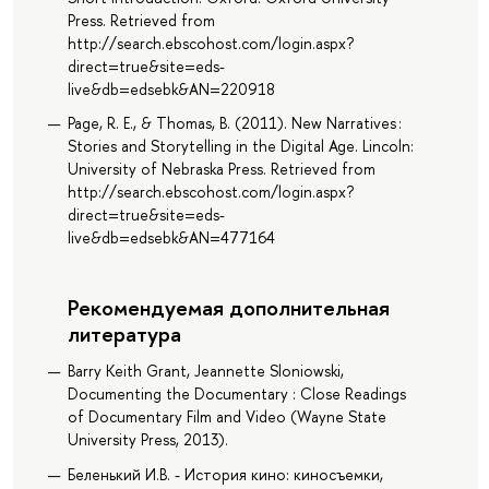
Press. Retrieved from
http://search.ebscohost.com/login.aspx?
direct=true&site=eds-
live&db=edsebk&AN=220918
Page, R. E., & Thomas, B. (2011). New Narratives :
Stories and Storytelling in the Digital Age. Lincoln:
University of Nebraska Press. Retrieved from
http://search.ebscohost.com/login.aspx?
direct=true&site=eds-
live&db=edsebk&AN=477164
Рекомендуемая дополнительная
литература
Barry Keith Grant, Jeannette Sloniowski,
Documenting the Documentary : Close Readings
of Documentary Film and Video (Wayne State
University Press, 2013).
Беленький И.В. - История кино: киносъемки,