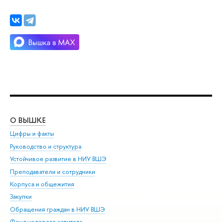
О ВЫШКЕ
ОБ
Цифры и факты
Ли
Руководство и структура
Дов
Устойчивое развитие в НИУ ВШЭ
Ол
Преподаватели и сотрудники
При
Корпуса и общежития
Вы
Закупки
При
Обращения граждан в НИУ ВШЭ
Ас
Фонд целевого капитала
До