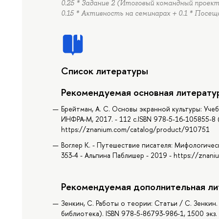
0.25 * Задание 2 (Итоговый командный проект)
0.15 * Активность на семинарах + 0.1 * Посе
Список литературы
Рекомендуемая основная литерату
Брейтман, А. С. Основы экранной культуры: Уче
ИНФРА-М, 2017. - 112 с.ISBN 978-5-16-105855-8 (o
https://znanium.com/catalog/product/910751
Воглер К. - Путешествие писателя: Мифологичес
353-4 - Альпина Паблишер - 2019 - https://zna
Рекомендуемая дополнительная ли
Зенкин, С. Работы о теории: Статьи / С. Зенкин. -
библиотека). ISBN 978-5-86793-986-1, 1500 экз. 