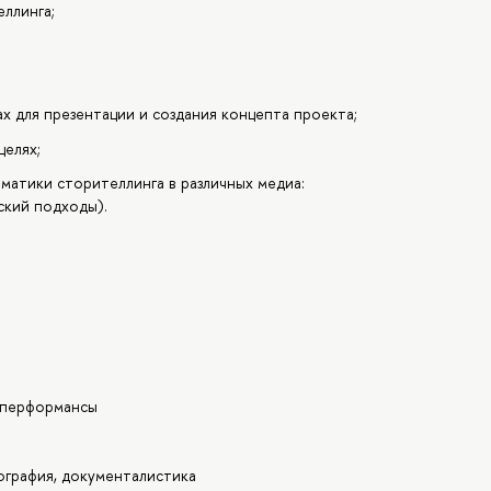
ллинга;
ах для презентации и создания концепта проекта;
целях;
атики сторителлинга в различных медиа:
ский подходы).
 перформансы
ография, документалистика