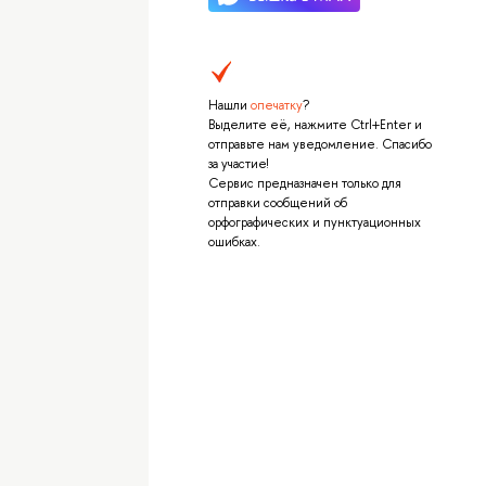
Нашли
опечатку
?
Выделите её, нажмите Ctrl+Enter и
отправьте нам уведомление. Спасибо
за участие!
Сервис предназначен только для
отправки сообщений об
орфографических и пунктуационных
ошибках.