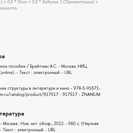
 + 0.3 * Эссе + 0.2 * Задание 1 (Презентация) +
щаемость
ра
бное пособие / Брейтман А.С. - Москва :НИЦ
nline). - Текст : электронный. - URL:
кие структуры в литературе и кино - 978-5-91671-
nium.ru/catalog/product/917517 - 917517 - ZNANIUM
тература
 Москва : Нов. лит. обозр., 2012. - 560 с. (Научная
- Текст : электронный. - URL: