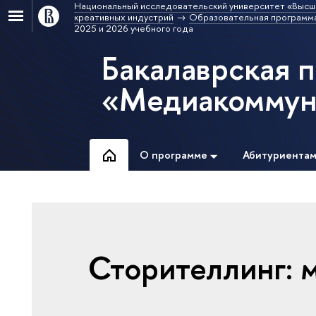
Национальный исследовательский университет «Высш
креативных индустрий
Образовательная программ
2025 и 2026 учебного года
Бакалаврская 
«Медиакоммун
О программе
Абитуриента
Сторителлинг: 