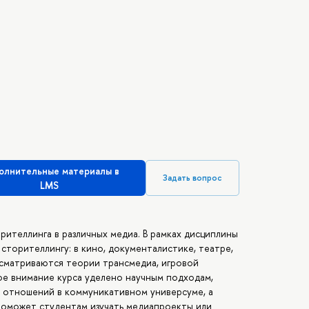
олнительные материалы в
Задать вопрос
LMS
рителлинга в различных медиа. В рамках дисциплины
сторителлингу: в кино, документалистике, театре,
ссматриваются теории трансмедиа, игровой
ое внимание курса уделено научным подходам,
е отношений в коммуникативном универсуме, а
поможет студентам изучать медиапроекты или