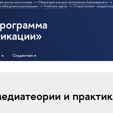
ая школа экономики»
Образовательные программы бакалавриата
а «Медиакоммуникации»
Учебные курсы
Сторителлинг: медиатеор
программа
икации»
м
Студентам
медиатеории и практи