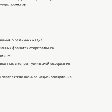
енных проектов.
ления о различных медиа.
еменных форматах сторителлинга.
ллинга.
вязанных с концептуализацией содержания
в перспективе навыков медиаисследования.