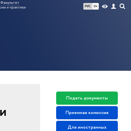
Факультет
РУС
EN
ии и практики
Подать документы
ки
Приемная комиссия
Для иностранных