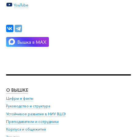
YouTube
О ВЫШКЕ
ОБ
Цифры и факты
Ли
Руководство и структура
Дов
Устойчивое развитие в НИУ ВШЭ
Ол
Преподаватели и сотрудники
При
Корпуса и общежития
Вы