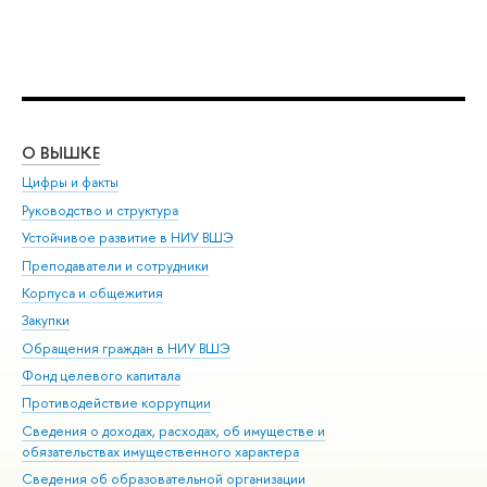
О ВЫШКЕ
ОБ
Цифры и факты
Ли
Руководство и структура
Дов
Устойчивое развитие в НИУ ВШЭ
Ол
Преподаватели и сотрудники
При
Корпуса и общежития
Вы
Закупки
При
Обращения граждан в НИУ ВШЭ
Ас
Фонд целевого капитала
До
Противодействие коррупции
Цен
Сведения о доходах, расходах, об имуществе и
Би
обязательствах имущественного характера
Об
Сведения об образовательной организации
Обр