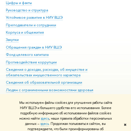
Цифры и факты
Ли
Руководство и структура
Дов
Устойчивое развитие в НИУ ВШЭ
Ол
Преподаватели и сотрудники
При
Корпуса и общежития
Вы
Закупки
При
Обращения граждан в НИУ ВШЭ
Ас
Фонд целевого капитала
До
Противодействие коррупции
Цен
Сведения о доходах, расходах, об имуществе и
Би
обязательствах имущественного характера
Об
Сведения об образовательной организации
Обр
Людям с ограниченными возможностями здоровья
Единая платежная страница
Мы используем файлы cookies для улучшения работы сайта
Работа в Вышке
НИУ ВШЭ и большего удобства его использования. Более
подробную информацию об использовании файлов cookies
можно найти
здесь
, наши правила обработки персональных
данных –
здесь
. Продолжая пользоваться сайтом, вы
✖
Редактору
подтверждаете, что были проинформированы об