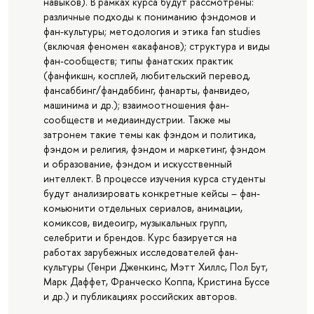
навыков). В рамках курса будут рассмотрены:
различные подходы к пониманию фэндомов и
фан-культуры; методология и этика fan studies
(включая феномен «акафанов); структура и виды
фан-сообществ; типы фанатских практик
(фанфикшн, косплей, любительский перевод,
фансаббинг/фандаббинг, фанарты, фанвидео,
машинима и др.); взаимоотношения фан-
сообществ и медиаиндустрии. Также мы
затронем такие темы как фэндом и политика,
фэндом и религия, фэндом и маркетинг, фэндом
и образование, фэндом и искусственный
интеллект. В процессе изучения курса студенты
будут анализировать конкретные кейсы – фан-
комьюнити отдельных сериалов, анимации,
комиксов, видеоигр, музыкальных групп,
селебрити и брендов. Курс базируется на
работах зарубежных исследователей фан-
культуры (Генри Дженкинс, Мэтт Хиллс, Пол Бут,
Марк Даффет, Франческо Коппа, Кристина Буссе
и др.) и публикациях российских авторов.