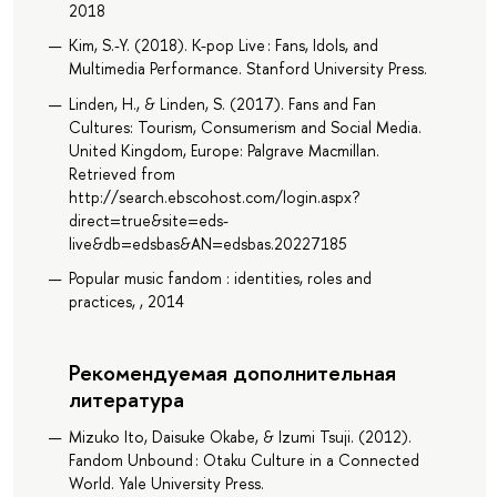
2018
Kim, S.-Y. (2018). K-pop Live : Fans, Idols, and
Multimedia Performance. Stanford University Press.
Linden, H., & Linden, S. (2017). Fans and Fan
Cultures: Tourism, Consumerism and Social Media.
United Kingdom, Europe: Palgrave Macmillan.
Retrieved from
http://search.ebscohost.com/login.aspx?
direct=true&site=eds-
live&db=edsbas&AN=edsbas.20227185
Popular music fandom : identities, roles and
practices, , 2014
Рекомендуемая дополнительная
литература
Mizuko Ito, Daisuke Okabe, & Izumi Tsuji. (2012).
Fandom Unbound : Otaku Culture in a Connected
World. Yale University Press.