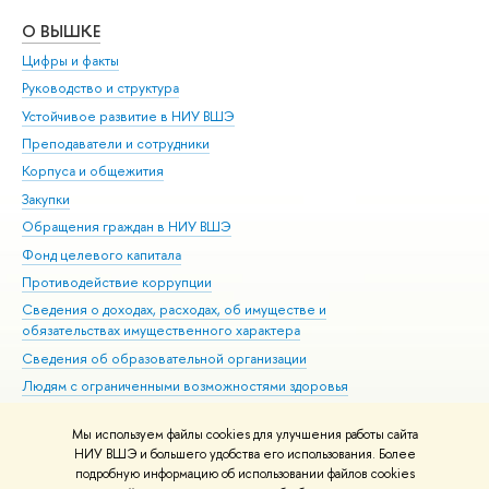
О ВЫШКЕ
ОБ
Цифры и факты
Ли
Руководство и структура
Дов
Устойчивое развитие в НИУ ВШЭ
Ол
Преподаватели и сотрудники
При
Корпуса и общежития
Вы
Закупки
При
Обращения граждан в НИУ ВШЭ
Ас
Фонд целевого капитала
До
Противодействие коррупции
Цен
Сведения о доходах, расходах, об имуществе и
Би
обязательствах имущественного характера
Об
Сведения об образовательной организации
Обр
Людям с ограниченными возможностями здоровья
Единая платежная страница
Мы используем файлы cookies для улучшения работы сайта
Работа в Вышке
НИУ ВШЭ и большего удобства его использования. Более
подробную информацию об использовании файлов cookies