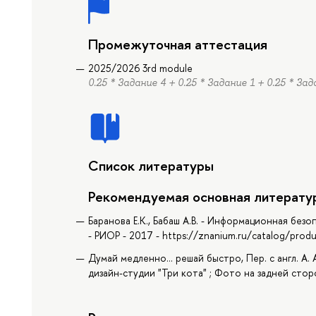
Промежуточная аттестация
2025/2026 3rd module
0.25 * Задание 4 + 0.25 * Задание 1 + 0.25 * Зад
Список литературы
Рекомендуемая основная литерату
Баранова Е.К., Бабаш А.В. - Информационная без
- РИОР - 2017 - https://znanium.ru/catalog/pro
Думай медленно... решай быстро, Пер. с англ. А
дизайн-студии "Три кота" ; Фото на задней сторо