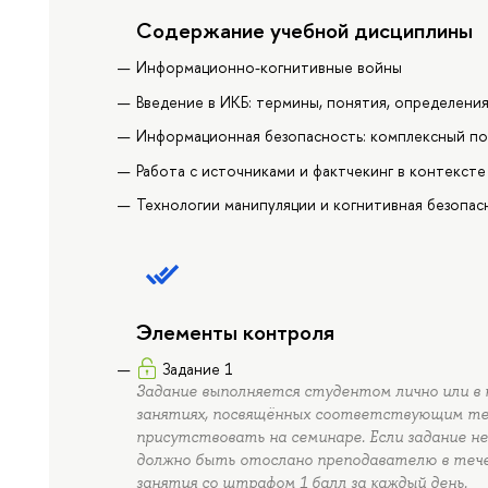
Содержание учебной дисциплины
Информационно-когнитивные войны
Введение в ИКБ: термины, понятия, определени
Информационная безопасность: комплексный по
Работа с источниками и фактчекинг в контексте
Технологии манипуляции и когнитивная безопас
Элементы контроля
Задание 1
Задание выполняется студентом лично или в к
занятиях, посвящённых соответствующим тем
присутствовать на семинаре. Если задание не
должно быть отослано преподавателю в тече
занятия со штрафом 1 балл за каждый день.