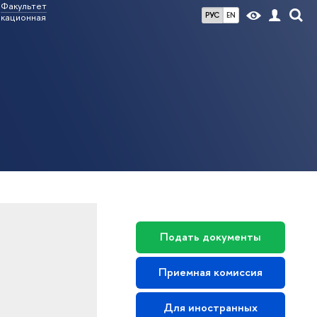
Факультет
РУС
EN
кационная
Подать документы
Приемная комиссия
Для иностранных