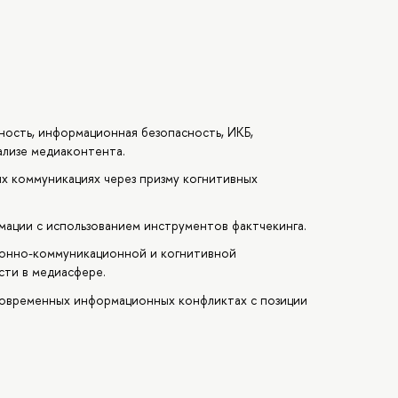
ность, информационная безопасность, ИКБ,
ализе медиаконтента.
х коммуникациях через призму когнитивных
ции с использованием инструментов фактчекинга.
онно-коммуникационной и когнитивной
сти в медиасфере.
современных информационных конфликтах с позиции