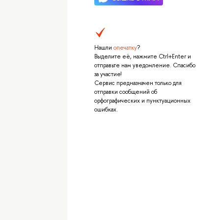
Нашли
опечатку
?
Выделите её, нажмите Ctrl+Enter и
отправьте нам уведомление. Спасибо
за участие!
Сервис предназначен только для
отправки сообщений об
орфографических и пунктуационных
ошибках.