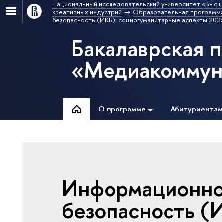
Национальный исследовательский университет «Высш
креативных индустрий
Образовательная программ
безопасность (ИКБ): социогуманитарные аспекты 2025
Бакалаврская 
«Медиакоммун
О программе
Абитуриента
Информационно
безопасность (