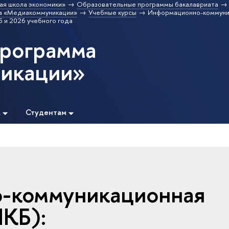
ая школа экономики»
Образовательные программы бакалавриата
а «Медиакоммуникации»
Учебные курсы
Информационно-коммуни
 и 2026 учебного года
программа
икации»
м
Студентам
-коммуникационная
ИКБ):