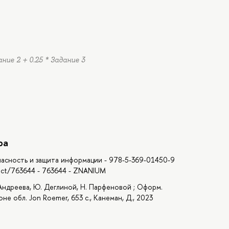
ание 2 + 0.25 * Задание 3
ра
опасность и защита информации - 978-5-369-01450-9
duct/763644 - 763644 - ZNANIUM
. Андреева, Ю. Деглиной, Н. Парфеновой ; Оформ.
не обл. Jon Roemer, 653 с., Канеман, Д., 2023