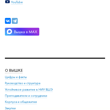
YouTube
О ВЫШКЕ
ОБ
Цифры и факты
Ли
Руководство и структура
Дов
Устойчивое развитие в НИУ ВШЭ
Ол
Преподаватели и сотрудники
При
Корпуса и общежития
Вы
Закупки
При