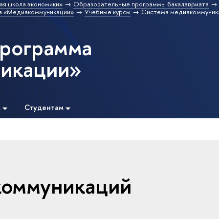
ая школа экономики»
Образовательные программы бакалавриата
а «Медиакоммуникации»
Учебные курсы
Система медиакоммуника
программа
икации»
м
Студентам
коммуникаций