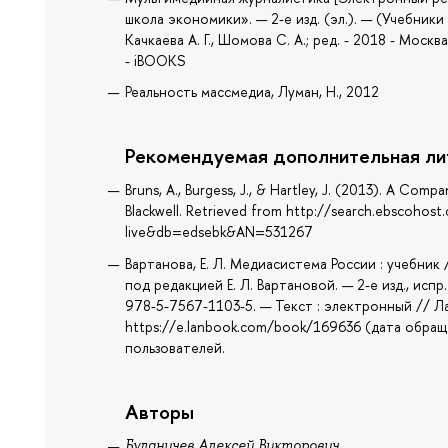
школа экономики». — 2-е изд. (эл.). — (Учебник
Качкаева А. Г., Шомова С. А.; ред. - 2018 - Моск
- iBOOKS
Реальность массмедиа, Луман, Н., 2012
Рекомендуемая дополнительная ли
Bruns, A., Burgess, J., & Hartley, J. (2013). A Co
Blackwell. Retrieved from http://search.ebscohos
live&db=edsebk&AN=531267
Вартанова, Е. Л. Медиасистема России : учебник / 
под редакцией Е. Л. Вартановой. — 2-е изд., испр
978-5-7567-1103-5. — Текст : электронный // Л
https://e.lanbook.com/book/169636 (дата обраще
пользователей.
Авторы
Буланичев Алексей Викторович