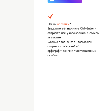
Нашли
опечатку
?
Выделите её, нажмите Ctrl+Enter и
отправьте нам уведомление. Спасибо
за участие!
Сервис предназначен только для
отправки сообщений об
орфографических и пунктуационных
ошибках.