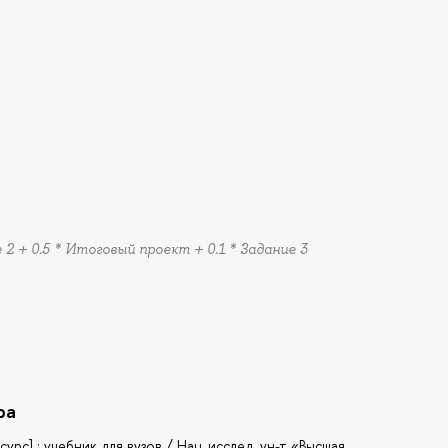
ие 2 + 0.5 * Итоговый проект + 0.1 * Задание 3
ра
с] : учебник для вузов / Нац. исслед. ун-т «Высшая