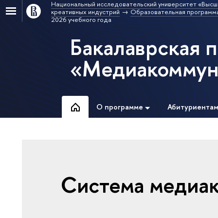
Национальный исследовательский университет «Высш
креативных индустрий
Образовательная программ
2026 учебного года
Бакалаврская 
«Медиакоммун
О программе
Абитуриента
Система медиа