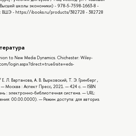
и Высшей школы экономики) - 978-5-7598-1663-8 -
ва: ВШЭ - https://ibooks.ru/products/382728 - 382728
тература
mpanion to New Media Dynamics. Chichester: Wiley-
t.com/login.aspx?direct=true&site=eds-
Е. Л. Вартанова, А. В. Вырковский, Т. Э. Гринберг ,
. — Москва : Аспект Пресс, 2021. — 424 с. — ISBN
ань : электронно-библиотечная система. — URL:
ния: 00.00.0000). — Режим доступа: для авториз.