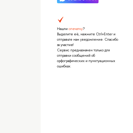
Нашли
опечатку
?
Выделите её, нажмите Ctrl+Enter и
отправьте нам уведомление. Спасибо
за участие!
Сервис предназначен только для
отправки сообщений об
орфографических и пунктуационных
ошибках.