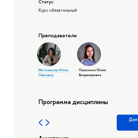
Статус:
Курс обязательный
Преподаватели
Митковская Юлия
Панасенко Юлия
Павловна
Владимировна
Программа дисциплины
Доп
Аннотация