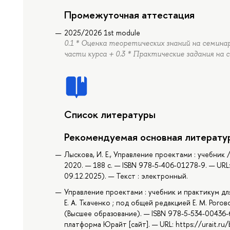
Промежуточная аттестация
2025/2026 1st module
0.1 * Оценка теоретических знаний на семина
части курса + 0.3 * Практические задания на 
Список литературы
Рекомендуемая основная литерату
Лыскова, И. Е., Управление проектами : учебник /
2020. — 188 с. — ISBN 978-5-406-01278-9. — URL
09.12.2025). — Текст : электронный.
Управление проектами : учебник и практикум для в
Е. А. Ткаченко ; под общей редакцией Е. М. Рого
(Высшее образование). — ISBN 978-5-534-00436-
платформа Юрайт [сайт]. — URL: https://urait.r