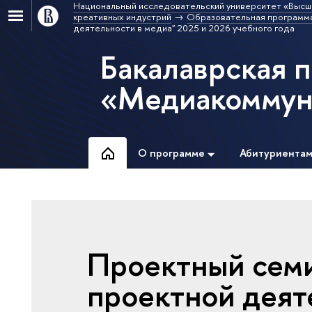
Национальный исследовательский университет «Высш
креативных индустрий
Образовательная программ
деятельности в медиа" 2025 и 2026 учебного года
Бакалаврская 
«Медиакоммун
О программе
Абитуриента
Проектный сем
проектной деят