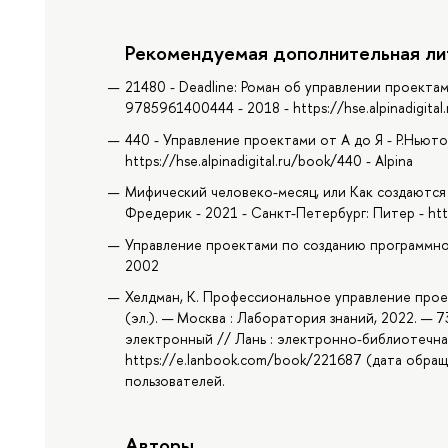
Рекомендуемая дополнительная ли
21480 - Deadline: Роман об управлении проекта
9785961400444 - 2018 - https://hse.alpinadigital
440 - Управление проектами от А до Я - Р.Ньют
https://hse.alpinadigital.ru/book/440 - Alpina
Мифический человеко-месяц, или Как создаются 
Фредерик - 2021 - Санкт-Петербург: Питер - htt
Управление проектами по созданию программног
2002
Хелдман, К. Профессиональное управление проек
(эл.). — Москва : Лаборатория знаний, 2022. — 7
электронный // Лань : электронно-библиотечная
https://e.lanbook.com/book/221687 (дата обращ
пользователей.
Авторы