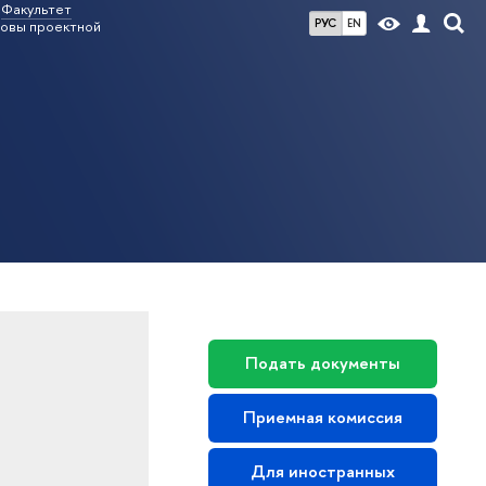
Факультет
РУС
EN
овы проектной
Подать документы
Приемная комиссия
Для иностранных