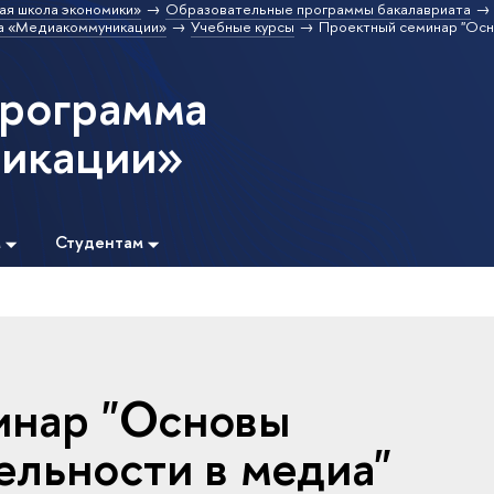
ая школа экономики»
Образовательные программы бакалавриата
а «Медиакоммуникации»
Учебные курсы
Проектный семинар "Осн
программа
икации»
м
Студентам
инар "Основы
ельности в медиа"