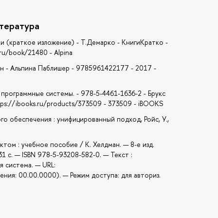
тература
ми (краткое изложение) - Т.Демарко - КнигиКратко -
.ru/book/21480 - Alpina
он - Альпина Паблишер - 9785961422177 - 2017 -
программные системы. - 978-5-4461-1636-2 - Брукс
ps://ibooks.ru/products/373509 - 373509 - iBOOKS
о обеспечения : унифицированный подход, Ройс, У.,
том : учебное пособие / К. Хелдман. — 8-е изд.
31 с. — ISBN 978-5-93208-582-0. — Текст :
 система. — URL:
ения: 00.00.0000). — Режим доступа: для авториз.