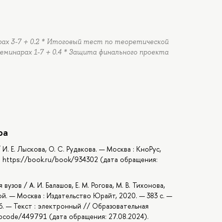
рах 3-7 + 0.2 * Итоговый тест по теоретической
семинарах 1-7 + 0.4 * Защита финального проекта
ра
 И. Е. Лыскова, О. С. Рудакова. — Москва : КноРус,
: https://book.ru/book/934302 (дата обращения:
узов / А. И. Балашов, Е. М. Рогова, М. В. Тихонова,
вой. — Москва : Издательство Юрайт, 2020. — 383 с. —
6. — Текст : электронный // Образовательная
u/bcode/449791 (дата обращения: 27.08.2024).