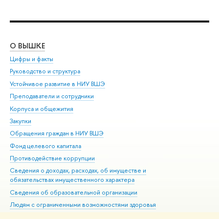
О ВЫШКЕ
ОБ
Цифры и факты
Ли
Руководство и структура
Дов
Устойчивое развитие в НИУ ВШЭ
Ол
Преподаватели и сотрудники
При
Корпуса и общежития
Вы
Закупки
При
Обращения граждан в НИУ ВШЭ
Ас
Фонд целевого капитала
До
Противодействие коррупции
Цен
Сведения о доходах, расходах, об имуществе и
Би
обязательствах имущественного характера
Об
Сведения об образовательной организации
Обр
Людям с ограниченными возможностями здоровья
Единая платежная страница