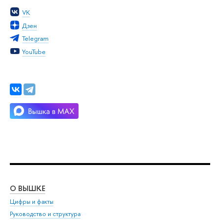
VK
Дзен
Telegram
YouTube
О ВЫШКЕ
ОБ
Цифры и факты
Ли
Руководство и структура
Дов