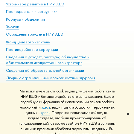
Устойчивое развитие в НИУ ВШЭ
Ол
Преподаватели и сотрудники
При
Корпуса и общежития
Вы
Закупки
При
Обращения граждан в НИУ ВШЭ
Ас
Фонд целевого капитала
До
Противодействие коррупции
Цен
Сведения о доходах, расходах, об имуществе и
Би
обязательствах имущественного характера
Об
Сведения об образовательной организации
Обр
Людям с ограниченными возможностями здоровья
Единая платежная страница
Мы используем файлы cookies для улучшения работы сайта
Работа в Вышке
НИУ ВШЭ и большего удобства его использования. Более
подробную информацию об использовании файлов cookies
можно найти
здесь
, наши правила обработки персональных
данных –
здесь
. Продолжая пользоваться сайтом, вы
✖
Редактору
подтверждаете, что были проинформированы об
© НИУ ВШЭ 1993–2026
Адреса и контакты
Условия использования
использовании файлов cookies сайтом НИУ ВШЭ и согласны
с нашими правилами обработки персональных данных. Вы
материалов
Политика конфиденциальности
Карта сайта