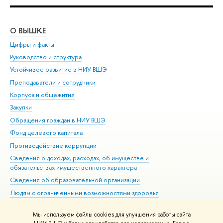
О ВЫШКЕ
ОБ
Цифры и факты
Ли
Руководство и структура
Дов
Устойчивое развитие в НИУ ВШЭ
Ол
Преподаватели и сотрудники
При
Корпуса и общежития
Вы
Закупки
При
Обращения граждан в НИУ ВШЭ
Ас
Фонд целевого капитала
До
Противодействие коррупции
Цен
Сведения о доходах, расходах, об имуществе и
Би
обязательствах имущественного характера
Об
Сведения об образовательной организации
Обр
Людям с ограниченными возможностями здоровья
Единая платежная страница
Мы используем файлы cookies для улучшения работы сайта
Работа в Вышке