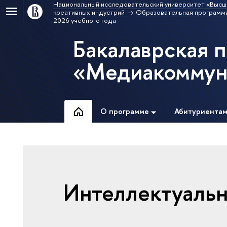
Национальный исследовательский университет «Высш
креативных индустрий
Образовательная программ
2026 учебного года
Бакалаврская 
«Медиакоммун
О программе
Абитуриента
Интеллектуальн