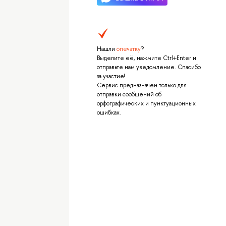
Нашли
опечатку
?
Выделите её, нажмите Ctrl+Enter и
отправьте нам уведомление. Спасибо
за участие!
Сервис предназначен только для
отправки сообщений об
орфографических и пунктуационных
ошибках.