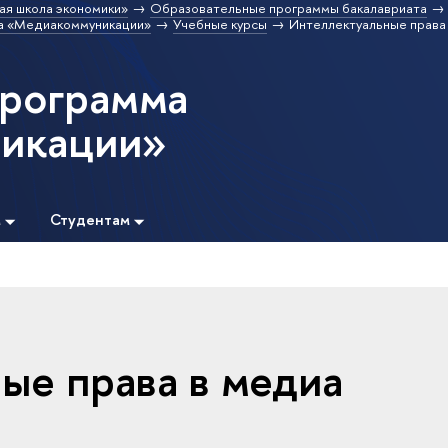
ая школа экономики»
Образовательные программы бакалавриата
а «Медиакоммуникации»
Учебные курсы
Интеллектуальные права 
программа
икации»
м
Студентам
ые права в медиа