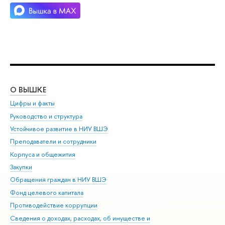
О ВЫШКЕ
ОБ
Цифры и факты
Ли
Руководство и структура
Дов
Устойчивое развитие в НИУ ВШЭ
Ол
Преподаватели и сотрудники
При
Корпуса и общежития
Вы
Закупки
При
Обращения граждан в НИУ ВШЭ
Ас
Фонд целевого капитала
До
Противодействие коррупции
Цен
Сведения о доходах, расходах, об имуществе и
Би