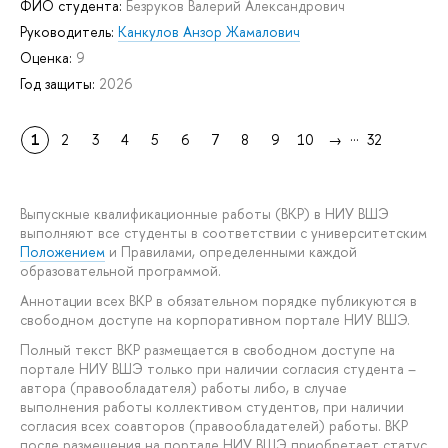
ФИО студента:
Безруков Валерий Александрович
Руководитель:
Канкулов Анзор Жамалович
Оценка:
9
Год защиты:
2026
...
1
2
3
4
5
6
7
8
9
10
→
32
Выпускные квалификационные работы (ВКР) в НИУ ВШЭ
выполняют все студенты в соответствии с университетским
Положением
и Правилами, определенными каждой
образовательной программой.
Аннотации всех ВКР в обязательном порядке публикуются в
свободном доступе на корпоративном портале НИУ ВШЭ.
Полный текст ВКР размещается в свободном доступе на
портале НИУ ВШЭ только при наличии согласия студента –
автора (правообладателя) работы либо, в случае
выполнения работы коллективом студентов, при наличии
согласия всех соавторов (правообладателей) работы. ВКР
после размещения на портале НИУ ВШЭ приобретает статус