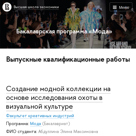
Высшая школа экономики
Меню
Бакалаврская программа «Мода»
Выпускные квалификационные работы
Создание модной коллекции на
основе исследования охоты в
визуальной культуре
Факультет креативных индустрий
Программа:
Мода
(Бакалавриат)
ФИО студента:
Абдуллина Элина Максимовна