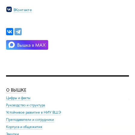
ВКонтакте
О ВЫШКЕ
ОБ
Цифры и факты
Ли
Руководство и структура
Дов
Устойчивое развитие в НИУ ВШЭ
Ол
Преподаватели и сотрудники
При
Корпуса и общежития
Вы
Закупки
При