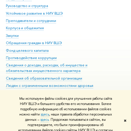
Руководство и структура
Дов
Устойчивое развитие в НИУ ВШЭ
Ол
Преподаватели и сотрудники
При
Корпуса и общежития
Вы
Закупки
При
Обращения граждан в НИУ ВШЭ
Ас
Фонд целевого капитала
До
Противодействие коррупции
Цен
Сведения о доходах, расходах, об имуществе и
Би
обязательствах имущественного характера
Об
Сведения об образовательной организации
Обр
Людям с ограниченными возможностями здоровья
Единая платежная страница
Мы используем файлы cookies для улучшения работы сайта
Работа в Вышке
НИУ ВШЭ и большего удобства его использования. Более
подробную информацию об использовании файлов cookies
можно найти
здесь
, наши правила обработки персональных
данных –
здесь
. Продолжая пользоваться сайтом, вы
✖
Редактору
подтверждаете, что были проинформированы об
© НИУ ВШЭ 1993–2026
Адреса и контакты
Условия использования
использовании файлов cookies сайтом НИУ ВШЭ и согласны