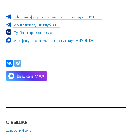
Telegram факультета гуманитарных наук НИУ ВШЭ
Монголоведный клуб ВШЭ
Пу-багш представляет
Мах факультета гуманитарных наук НИУ ВШЭ
О ВЫШКЕ
ОБ
Цифры и факты
Ли