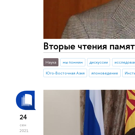
Вторые чтения памят
Наука
мы помним
дискуссии
исследован
Юго-Восточная Азия
японоведение
24
сен
2021