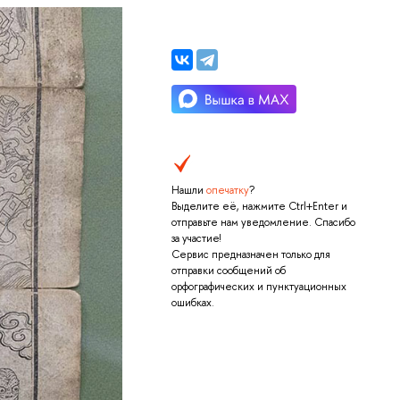
Нашли
опечатку
?
Выделите её, нажмите Ctrl+Enter и
отправьте нам уведомление. Спасибо
за участие!
Сервис предназначен только для
отправки сообщений об
орфографических и пунктуационных
ошибках.