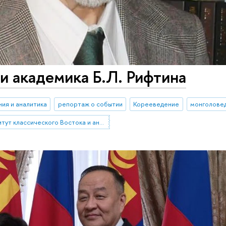
и академика Б.Л. Рифтина
ия и аналитика
репортаж о событии
Корееведение
монголове
Институт классического Востока и античности