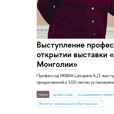
Выступление профес
открытии выставки «
Монголии»
Профессор ИКВИА Цендина А.Д. выступи
приуроченной к 100-летию установлен
Наука
профессора
исследования и аналит
Институт классического Востока и античности