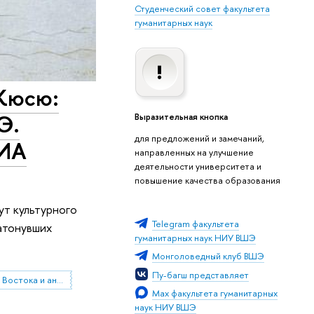
Студенческий совет факультета
гуманитарных наук
 Кюсю:
Э.
Выразительная кнопка
для предложений и замечаний,
ВИА
направленных на улучшение
деятельности университета и
повышение качества образования
т культурного
Telegram факультета
затонувших
гуманитарных наук НИУ ВШЭ
Монголоведный клуб ВШЭ
Пу-багш представляет
Институт классического Востока и античности
Мах факультета гуманитарных
наук НИУ ВШЭ