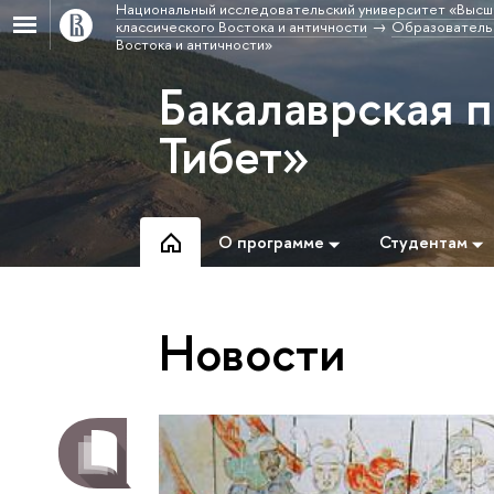
Национальный исследовательский университет «Высш
классического Востока и античности
Образовательн
Востока и античности»
Бакалаврская 
Тибет»
О программе
Студентам
Новости