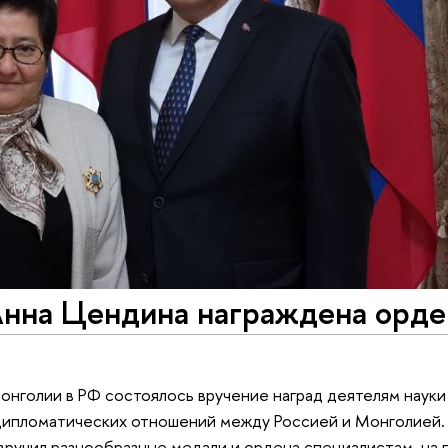
нна Цендина награждена орд
онголии в РФ состоялось вручение наград деятелям науки 
ипломатических отношений между Россией и Монголией. 
вручил разнообразные медали и ордена специалистам, на