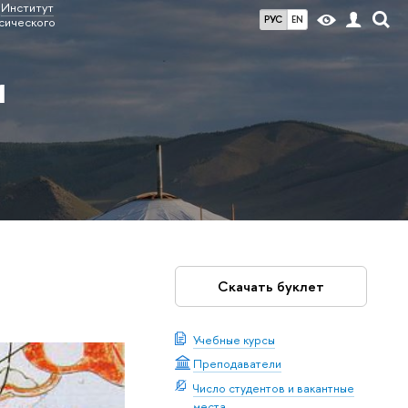
Институт
РУС
EN
сического
и
Скачать буклет
Учебные курсы
Преподаватели
Число студентов и вакантные
места