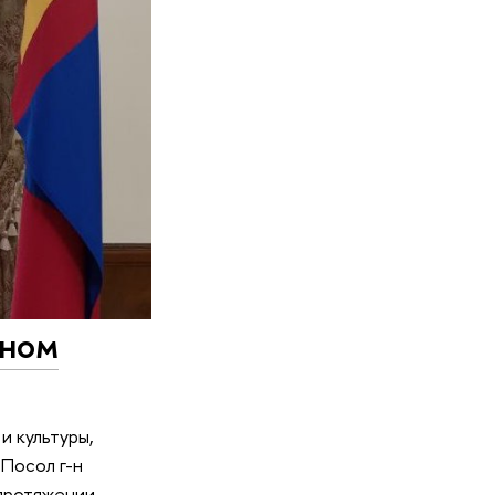
еном
и культуры,
Посол г-н
 протяжении