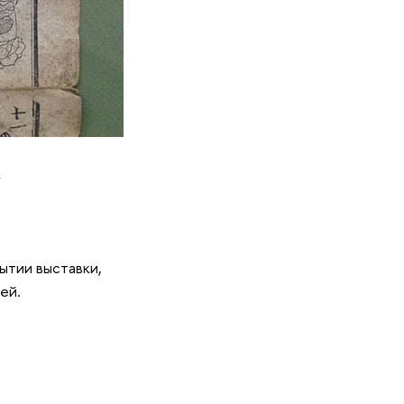
а
ытии выставки,
ей.