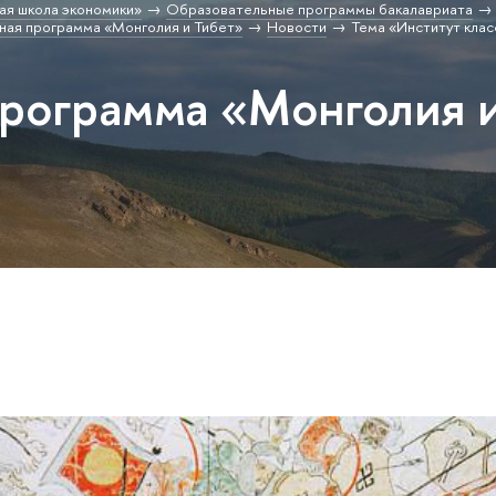
ая школа экономики»
Образовательные программы бакалавриата
ая программа «Монголия и Тибет»
Новости
Тема «Институт клас
программа «Монголия 