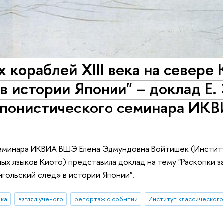
х кораблей XIII века на севере
в истории Японии" – доклад Е. 
Японистического семинара ИК
семинара ИКВИА ВШЭ Елена Эдмундовна Войтишек (Институ
ых языков Киото) представила доклад на тему "Раскопки 
нгольский след» в истории Японии".
ика
взгляд ученого
репортаж о событии