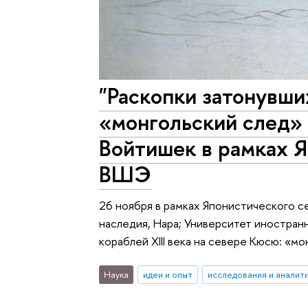
"Раскопки затонувши
«монгольский след» 
Войтишек в рамках 
ВШЭ
26 ноября в рамках Японистического 
наследия, Нара; Университет иностранн
кораблей XIII века на севере Кюсю: «мо
Наука
идеи и опыт
исследования и аналит