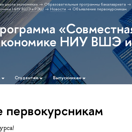
ая школа экономики»
Образовательные программы бакалавриата
ономике НИУ ВШЭ и РЭШ
Новости
Объявление первокурсникам
программа «Совместна
 экономике НИУ ВШЭ и
м
Студентам
Выпускникам
 первокурсникам
урса!