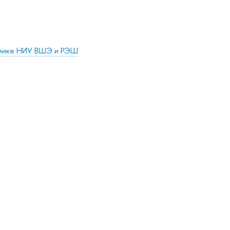
омике НИУ ВШЭ и РЭШ