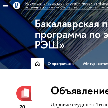
Национальный исследовательский университет «Высш
экономических наук
Совместная программа по эк
Бакалаврская 
программа по
РЭШ»
О программе
Абитуриента
Объявление
Дорогие студенты 1го к
20