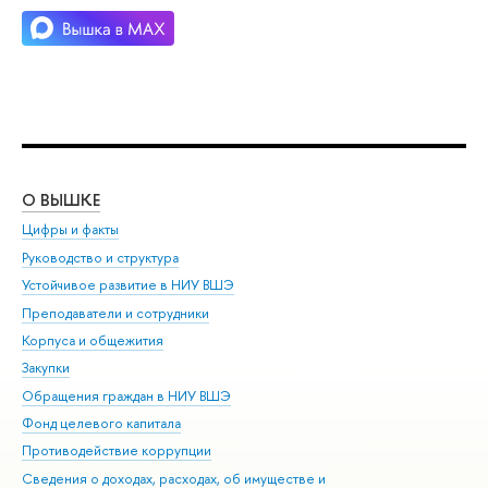
О ВЫШКЕ
ОБ
Цифры и факты
Ли
Руководство и структура
Дов
Устойчивое развитие в НИУ ВШЭ
Ол
Преподаватели и сотрудники
При
Корпуса и общежития
Вы
Закупки
При
Обращения граждан в НИУ ВШЭ
Ас
Фонд целевого капитала
До
Противодействие коррупции
Цен
Сведения о доходах, расходах, об имуществе и
Би