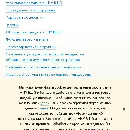
Устойчивое развитие в НИУ ВШЭ
Ол
Преподаватели и сотрудники
При
Корпуса и общежития
Вы
Закупки
При
Обращения граждан в НИУ ВШЭ
Ас
Фонд целевого капитала
До
Противодействие коррупции
Цен
Сведения о доходах, расходах, об имуществе и
Би
обязательствах имущественного характера
Об
Сведения об образовательной организации
Обр
Людям с ограниченными возможностями здоровья
Единая платежная страница
Мы используем файлы cookies для улучшения работы сайта
Работа в Вышке
НИУ ВШЭ и большего удобства его использования. Более
подробную информацию об использовании файлов cookies
можно найти
здесь
, наши правила обработки персональных
данных –
здесь
. Продолжая пользоваться сайтом, вы
✖
Редактору
подтверждаете, что были проинформированы об
© НИУ ВШЭ 1993–2026
Адреса и контакты
Условия использования
использовании файлов cookies сайтом НИУ ВШЭ и согласны
с нашими правилами обработки персональных данных. Вы
материалов
Политика конфиденциальности
Карта сайта
можете отключить файлы cookies в настройках Вашего
Шрифты HSE Sans и HSE Slab разработаны в
Школе дизайна НИУ ВШЭ