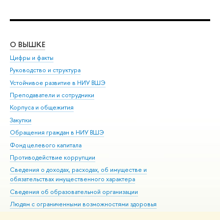
О ВЫШКЕ
ОБ
Цифры и факты
Ли
Руководство и структура
Дов
Устойчивое развитие в НИУ ВШЭ
Ол
Преподаватели и сотрудники
При
Корпуса и общежития
Вы
Закупки
При
Обращения граждан в НИУ ВШЭ
Ас
Фонд целевого капитала
До
Противодействие коррупции
Цен
Сведения о доходах, расходах, об имуществе и
Би
обязательствах имущественного характера
Об
Сведения об образовательной организации
Обр
Людям с ограниченными возможностями здоровья
Единая платежная страница