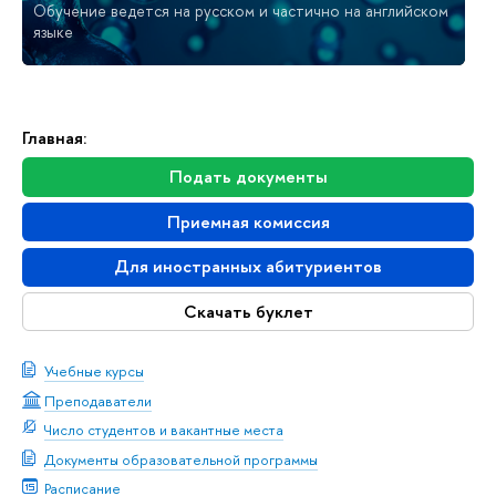
Обучение ведется на русском и частично на английском
языке
Главная:
Подать документы
Приемная комиссия
Для иностранных абитуриентов
Скачать буклет
Учебные курсы
Преподаватели
Число студентов и вакантные места
Документы образовательной программы
Расписание